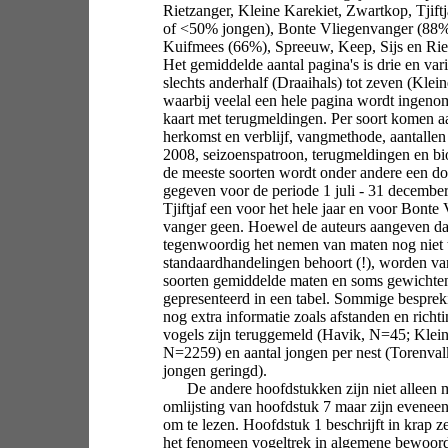
Rietzanger, Kleine Karekiet, Zwartkop, Tjiftj
of <50% jongen), Bonte Vliegenvanger (88%
Kuifmees (66%), Spreeuw, Keep, Sijs en Rie
Het gemiddelde aantal pagina's is drie en var
slechts anderhalf (Draaihals) tot zeven (Klein
waarbij veelal een hele pagina wordt ingeno
kaart met terugmeldingen. Per soort komen a
herkomst en verblijf, vangmethode, aantallen
2008, seizoenspatroon, terugmeldingen en bi
de meeste soorten wordt onder andere een do
gegeven voor de periode 1 juli - 31 decembe
Tjiftjaf een voor het hele jaar en voor Bonte 
vanger geen. Hoewel de auteurs aangeven dat
tegenwoordig het nemen van maten nog niet 
standaardhandelingen behoort (!), worden va
soorten gemiddelde maten en soms gewichte
gepresenteerd in een tabel. Sommige bespre
nog extra informatie zoals afstanden en rich
vogels zijn teruggemeld (Havik, N=45; Klein
N=2259) en aantal jongen per nest (Torenval
jongen geringd).
De andere hoofdstukken zijn niet alleen 
omlijsting van hoofdstuk 7 maar zijn eveneen
om te lezen. Hoofdstuk 1 beschrijft in krap z
het fenomeen vogeltrek in algemene bewoor