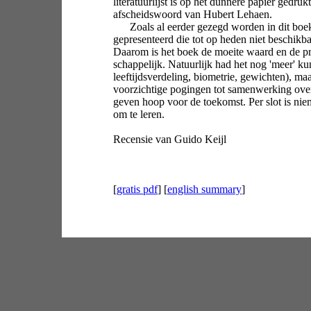
literatuurlijst is op het dunnere papier gedruk
afscheidswoord van Hubert Lehaen.
Zoals al eerder gezegd worden in dit boek
gepresenteerd die tot op heden niet beschikb
Daarom is het boek de moeite waard en de pri
schappelijk. Natuurlijk had het nog 'meer' ku
leeftijdsverdeling, biometrie, gewichten), ma
voorzichtige pogingen tot samenwerking ove
geven hoop voor de toekomst. Per slot is ni
om te leren.
Recensie van Guido Keijl
[
gratis pdf
] [
english summary
]