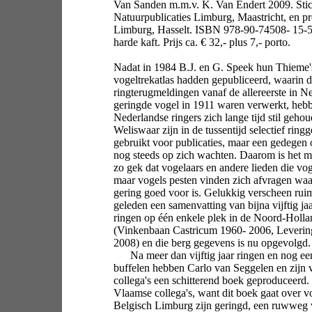
Van Sanden m.m.v. K. Van Endert 2009. Stic
Natuurpublicaties Limburg, Maastricht, en pr
Limburg, Hasselt. ISBN 978-90-74508- 15-5
harde kaft. Prijs ca. € 32,- plus 7,- porto.
Nadat in 1984 B.J. en G. Speek hun Thieme'
vogeltrekatlas hadden gepubliceerd, waarin 
ringterugmeldingen vanaf de allereerste in N
geringde vogel in 1911 waren verwerkt, heb
Nederlandse ringers zich lange tijd stil geho
Weliswaar zijn in de tussentijd selectief ring
gebruikt voor publicaties, maar een gedegen o
nog steeds op zich wachten. Daarom is het mi
zo gek dat vogelaars en andere lieden die vo
maar vogels pesten vinden zich afvragen waar
gering goed voor is. Gelukkig verscheen ruim
geleden een samenvatting van bijna vijftig ja
ringen op één enkele plek in de Noord-Holl
(Vinkenbaan Castricum 1960- 2006, Leverin
2008) en die berg gegevens is nu opgevolgd.
Na meer dan vijftig jaar ringen en nog een 
buffelen hebben Carlo van Seggelen en zijn
collega's een schitterend boek geproduceerd.
Vlaamse collega's, want dit boek gaat over vo
Belgisch Limburg zijn geringd, een ruwweg 