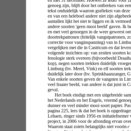
en met 31 december. Hoewel ze ieder voor zi
genoeg zijn, blijft door het ontbreken van ee
tekst onduidelijk waarom grafieken van deze
en van een heleboel andere niet zijn afgebee
aantallen lijkt het niet te liggen en ik vermoe
andere soorten 'geen mooi beeld' gaven. Ik b
en met veel genoegen in de weer geweest om
doortrekpatronen (feitelijk vangstpatronen, z
correctie voor vanginspanning) van in Limbu
vergelijken met die in Castricum en dat lever
volgende inzichten op: van zestien soorten k
fenologie sterk overeen (bijvoorbeeld Draaiha
kop), negen soorten trekken duidelijk vroege
Limburg (bv. Merel, Vink) en elf soorten tre
duidelijk later door (bv. Sprinkhaanzanger, G
Van enkele soorten geven de vangsten in Li
veel fraaier beeld, van andere is dat juist in 
geval.
Het boek eindigt met een uitgebreide same
het Nederlands en het Engels, vreemd genoe
dunner en veel minder mooi soort papier. Pas 
pagina 225, lees ik dat het boek is opgedrag
Lehaen, ringer sinds 1956 en initiatiefnemer 
project, in 2006 voor de afronding ervan ove
Waarom staat zoiets belangrijks niet voorin