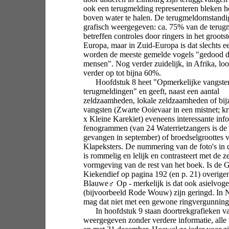
ook een terugmelding representeren bleken he
boven water te halen. De terugmeldomstandi
grafisch weergegeven: ca. 75% van de terug
betreffen controles door ringers in het groots
Europa, maar in Zuid-Europa is dat slechts e
worden de meeste gemelde vogels "gedood 
mensen". Nog verder zuidelijk, in Afrika, loo
verder op tot bijna 60%.
Hoofdstuk 8 heet "Opmerkelijke vangste
terugmeldingen" en geeft, naast een aantal
zeldzaamheden, lokale zeldzaamheden of bij
vangsten (Zwarte Ooievaar in een mistnet; kr
x Kleine Karekiet) eveneens interessante info
fenogrammen (van 24 Waterrietzangers is de 
gevangen in september) of broedselgroottes 
Klapeksters. De nummering van de foto's in 
is rommelig en lelijk en contrasteert met de 
vormgeving van de rest van het boek. Is de
Kiekendief op pagina 192 (en p. 21) overige
Blauwe♂ Op - merkelijk is dat ook asielvoge
(bijvoorbeeld Rode Wouw) zijn geringd. In 
mag dat niet met een gewone ringvergunning
In hoofdstuk 9 staan doortrekgrafieken va
weergegeven zonder verdere informatie, alle v