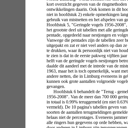
kort overzicht gegeven van de ringmethoden
ontwikkelingen daarin. Ook komen in dit hoo
niet in hoofdstuk 2) enkele opmerkingen lang
gebruik van mistnetten en het afspelen van g
Hoofdstuk 5, "Geringde vogels 1956-2008", 
het grootste deel uit tabellen met alle geringd
pentade, opgedeeld naar nestjongen en volgr
Vanwege die pentades zijn de tabellen zeer b
uitgepakt en zat er niet veel anders op dan ze 
te drukken, waar ik persoonlijk niet van hou
te zien is dat in de eerste pakweg vijftien jaa
helft van de geringde vogels nestjongen betro
daalde dit aandeel met de intrede van de mist
1963, maar het is toch opmerkelijk, want met
andere netten, die in Limburg eveneens in geb
kunnen ook grote aantallen volgroeide voge
gevangen.
Hoofdstuk 6 behandelt de "Terug - gemel
1956-2008". Van de meer dan 700 000 gering
in totaal is 0.99% teruggemeld (en niet 0.63%
vermeld). De 10 pagina's tabellen geven van 
soorten de aantallen terugmeldingen gemelde
helaas niet de percentages. Eveneens jammer i
alle ringers hun gegevens op orde hebben, wa
door anderen in Limburg zijn teruggevangen e