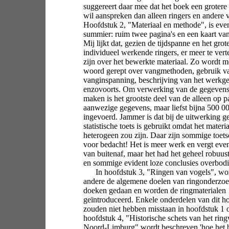
suggereert daar mee dat het boek een grotere
wil aanspreken dan alleen ringers en andere 
Hoofdstuk 2, "Materiaal en methode", is eve
summier: ruim twee pagina's en een kaart van
Mij lijkt dat, gezien de tijdspanne en het grot
individueel werkende ringers, er meer te vert
zijn over het bewerkte materiaal. Zo wordt m
woord gerept over vangmethoden, gebruik va
vanginspanning, beschrijving van het werkge
enzovoorts. Om verwerking van de gegevens
maken is het grootste deel van de alleen op p
aanwezige gegevens, maar liefst bijna 500 0
ingevoerd. Jammer is dat bij de uitwerking g
statistische toets is gebruikt omdat het materia
heterogeen zou zijn. Daar zijn sommige toetse
voor bedacht! Het is meer werk en vergt eve
van buitenaf, maar het had het geheel robuus
en sommige evident loze conclusies overbod
In hoofdstuk 3, "Ringen van vogels", wo
andere de algemene doelen van ringonderzoek
doeken gedaan en worden de ringmaterialen
geïntroduceerd. Enkele onderdelen van dit h
zouden niet hebben misstaan in hoofdstuk 1 o
hoofdstuk 4, "Historische schets van het rin
Noord-Limburg" wordt beschreven 'hoe het 