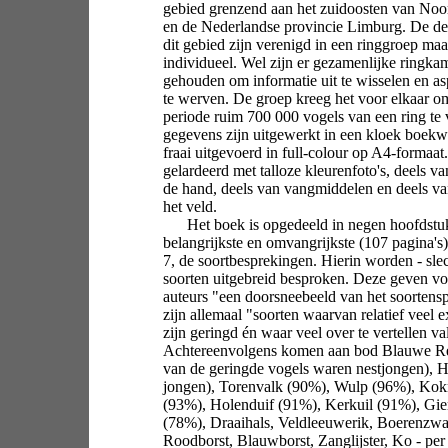
gebied grenzend aan het zuidoosten van Noo
en de Nederlandse provincie Limburg. De dert
dit gebied zijn verenigd in een ringgroep maa
individueel. Wel zijn er gezamenlijke ringk
gehouden om informatie uit te wisselen en asp
te werven. De groep kreeg het voor elkaar o
periode ruim 700 000 vogels van een ring te
gegevens zijn uitgewerkt in een kloek boekw
fraai uitgevoerd in full-colour op A4-formaat.
gelardeerd met talloze kleurenfoto's, deels va
de hand, deels van vangmiddelen en deels va
het veld.
Het boek is opgedeeld in negen hoofdstu
belangrijkste en omvangrijkste (107 pagina's)
7, de soortbesprekingen. Hierin worden - slec
soorten uitgebreid besproken. Deze geven vo
auteurs "een doorsneebeeld van het soortens
zijn allemaal "soorten waarvan relatief veel 
zijn geringd én waar veel over te vertellen val
Achtereenvolgens komen aan bod Blauwe R
van de geringde vogels waren nestjongen), 
jongen), Torenvalk (90%), Wulp (96%), K
(93%), Holenduif (91%), Kerkuil (91%), Gi
(78%), Draaihals, Veldleeuwerik, Boerenzw
Roodborst, Blauwborst, Zanglijster, Ko - per