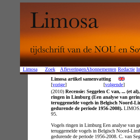
Limosa
Zoek
Afleveringen
Abonnementen
Redactie
In
Limosa artikel samenvatting
[
vorige
]
[
volgende
]
(2010)
Recensie: Seggelen C van, ... (et al)
ringen in Limburg (Een analyse van geri
teruggemelde vogels in Belgisch Noord-L
gedurende de periode 1956-2008).
LIMOSA 
95.
Vogels ringen in Limburg Een analyse van g
teruggemelde vogels in Belgisch Noord-Lim
gedurende de periode 1956-2008. C. van Seg