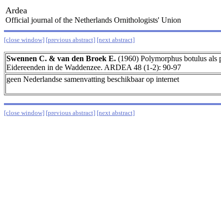
Ardea
Official journal of the Netherlands Ornithologists' Union
[close window]
[previous abstract]
[next abstract]
Swennen C. & van den Broek E.
(1960) Polymorphus botulus als pa
Eidereenden in de Waddenzee. ARDEA 48 (1-2): 90-97
geen Nederlandse samenvatting beschikbaar op internet
[close window]
[previous abstract]
[next abstract]