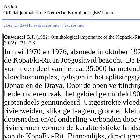
Ardea
Official journal of the Netherlands Ornithologists' Union
[close window]
[previous abstract]
[next abstract]
Ouweneel G.J.
(1982) Ornithological importance of the Kopacki-R
70 (2): 221-223
In mei 1970 en 1976, alsmede in oktober 19
de KopaFki-Rit in Joegoslavid bezocht. De 
vormt een deel van het ca. 35.000 ha meten
vloedboscomplex, gelegen in het splitsingsg
Donau en de Drava. Door de open verbindin
beide rivieren raakt het gebied gemiddeld 90
grotendeels gennundeerd. Uitgestrekte vloed
rivierweiden, slikkige laagten, grote en klei
doorsneden en/of onderling verbonden door 
rivierarmen vormen de karakteristieke land
van de KopaFki-Rit. Binnendijks, direct gre