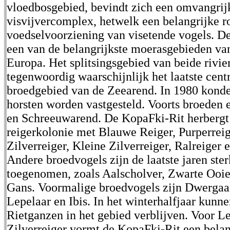
vloedbosgebied, bevindt zich een omvangrij
visvijvercomplex, hetwelk een belangrijke ro
voedselvoorziening van visetende vogels. D
een van de belangrijkste moerasgebieden va
Europa. Het splitsingsgebied van beide rivi
tegenwoordig waarschijnlijk het laatste cent
broedgebied van de Zeearend. In 1980 konde
horsten worden vastgesteld. Voorts broeden e
en Schreeuwarend. De KopaFki-Rit herberg
reigerkolonie met Blauwe Reiger, Purperreig
Zilverreiger, Kleine Zilverreiger, Ralreiger
Andere broedvogels zijn de laatste jaren ster
toegenomen, zoals Aalscholver, Zwarte Ooi
Gans. Voormalige broedvogels zijn Dwergaal
Lepelaar en Ibis. In het winterhalfjaar kunne
Rietganzen in het gebied verblijven. Voor L
Zilverreiger vormt de KopaFki-Rit een belan